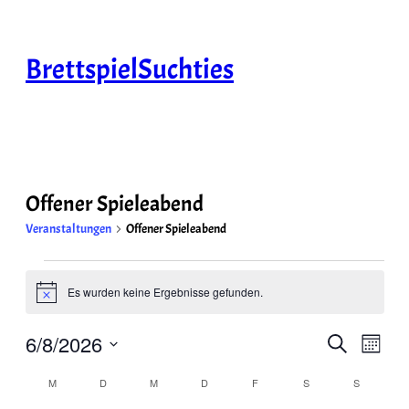
BrettspielSuchties
Offener Spieleabend
Veranstaltungen
Offener Spieleabend
Veranstaltungen
Es wurden keine Ergebnisse gefunden.
Hinweis
Veransta
Vera
6/8/2026
Suche
Monat
Ansi
Suche
Datum
Navi
Kalender
M
MONTAG
D
DIENSTAG
M
MITTWOCH
D
DONNERSTAG
F
FREITAG
S
SAMSTAG
S
SONNTA
und
wählen.